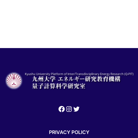
ゲ
ー
シ
ョ
ン
Facebook
Instagram
Twitter
PRIVACY POLICY