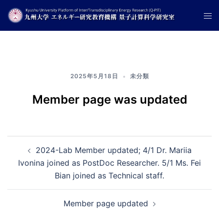
コ
ト
ン
グ
テ
ル
ン
メ
ツ
ニ
へ
2025年5月18日
未分類
ュ
ス
ー
キ
Member page was updated
ッ
プ
投
2024-Lab Member updated; 4/1 Dr. Mariia
Ivonina joined as PostDoc Researcher. 5/1 Ms. Fei
稿
Bian joined as Technical staff.
ナ
Member page updated
ビ